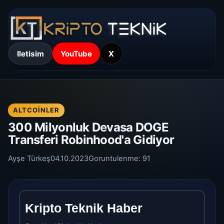
Iletisim
YouTube
X
ALTCOINLER
300 Milyonluk Devasa DOGE
Transferi Robinhood'a Gidiyor
Ayşe Türkeş
04.10.2023
Goruntulenme:
91