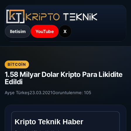
Iletisim
YouTube
X
BITCOIN
1.58 Milyar Dolar Kripto Para Likidite
Edildi
Ayşe Türkeş
23.03.2021
Goruntulenme:
105