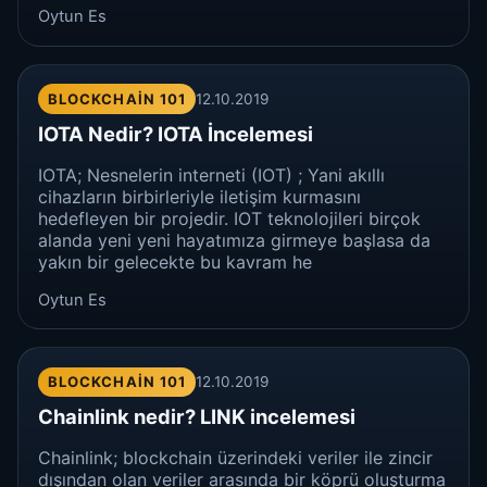
Oytun Es
BLOCKCHAIN 101
12.10.2019
IOTA Nedir? IOTA İncelemesi
IOTA; Nesnelerin interneti (IOT) ; Yani akıllı
cihazların birbirleriyle iletişim kurmasını
hedefleyen bir projedir. IOT teknolojileri birçok
alanda yeni yeni hayatımıza girmeye başlasa da
yakın bir gelecekte bu kavram he
Oytun Es
BLOCKCHAIN 101
12.10.2019
Chainlink nedir? LINK incelemesi
Chainlink; blockchain üzerindeki veriler ile zincir
dışından olan veriler arasında bir köprü oluşturma