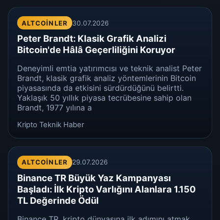
ALTCOINLER
30.07.2026
Peter Brandt: Klasik Grafik Analizi
Bitcoin'de Hâlâ Geçerliliğini Koruyor
Deneyimli emtia yatırımcısı ve teknik analist Peter
Brandt, klasik grafik analiz yöntemlerinin Bitcoin
piyasasında da etkisini sürdürdüğünü belirtti.
Yaklaşık 50 yıllık piyasa tecrübesine sahip olan
Brandt, 1977 yılına a
Kripto Teknik Haber
ALTCOINLER
29.07.2026
Binance TR Büyük Yaz Kampanyası
Başladı: İlk Kripto Varlığını Alanlara 1.150
TL Değerinde Ödül
Binance TR, kripto dünyasına ilk adımını atmak