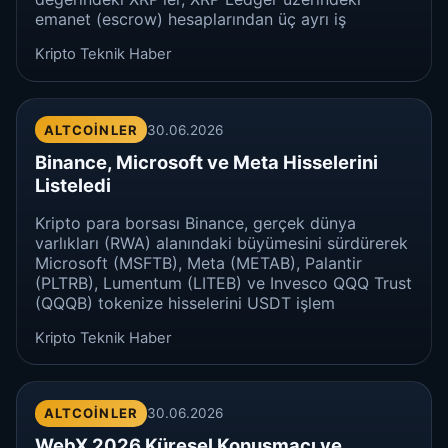
emanet (escrow) hesaplarından üç ayrı iş
Kripto Teknik Haber
ALTCOINLER
30.06.2026
Binance, Microsoft ve Meta Hisselerini
Listeledi
Kripto para borsası Binance, gerçek dünya
varlıkları (RWA) alanındaki büyümesini sürdürerek
Microsoft (MSFTB), Meta (METAB), Palantir
(PLTRB), Lumentum (LITEB) ve Invesco QQQ Trust
(QQQB) tokenize hisselerini USDT işlem
Kripto Teknik Haber
ALTCOINLER
30.06.2026
WebX 2026 Küresel Konuşmacı ve