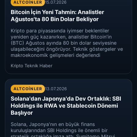
ALTCOINLER
15.07.2026
Bitcoin İçin Yeni Tahmin: Analistler
Ağustos'ta 80 Bin Dolar Bekliyor
Kripto para piyasasında iyimser beklentiler
yeniden güç kazanırken, analistler Bitcoin'in
(BTC) Ağustos ayında 80 bin dolar seviyesine
ulaşabileceğini öngörüyor. Teknik göstergeler ve
makroekonomik gelişmeleri değerlendi
Kripto Teknik Haber
ALTCOINLER
13.07.2026
Solana'dan Japonya'da Dev Ortaklık: SBI
Holdings ile RWA ve Stablecoin Dönemi
Başlıyor
Solana, Japonya'nın en büyük finans
kuruluşlarından SBI Holdings ile önemli bir
stratejik ortaklığa imza attı. Sumitomo Mitsui