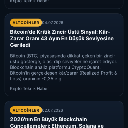
Kripto Teknik Haber
ALTCOINLER
04.07.2026
Bitcoin'de Kritik Zincir Üstü Sinyal: Kâr-
Zarar Oranı 43 Ayın En Düşük Seviyesine
Geriledi
Bitcoin (BTC) piyasasında dikkat çeken bir zincir
üstü gösterge, olası dip seviyelerine işaret ediyor.
Blockchain analiz platformu CryptoQuant,
Bitcoin'in gerçekleşen kâr/zarar (Realized Profit &
Loss) oranının -0,35'e g
Kripto Teknik Haber
ALTCOINLER
02.07.2026
2026'nın En Büyük Blockchain
Güncellemeleri: Ethereum, Solana ve