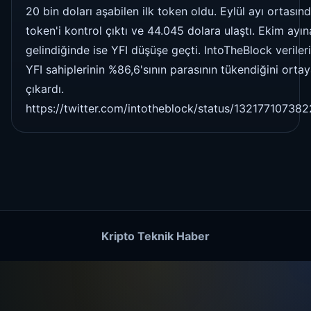
20 bin doları aşabilen ilk token oldu. Eylül ayı ortasın
token'i kontrol çıktı ve 44.045 dolara ulaştı. Ekim ayın
gelindiğinde ise YFI düşüşe geçti. IntoTheBlock veriler
YFI sahiplerinin %86,6'sının parasının tükendiğini orta
çıkardı.
https://twitter.com/intotheblock/status/13217710738
Kripto Teknik Haber