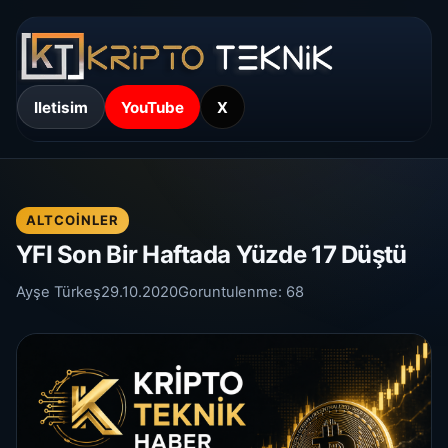
Iletisim
YouTube
X
ALTCOINLER
YFI Son Bir Haftada Yüzde 17 Düştü
Ayşe Türkeş
29.10.2020
Goruntulenme:
68