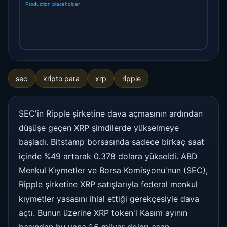
sec
kripto para
xrp
ripple
SEC'in Ripple şirketine dava açmasının ardından
düşüşe geçen XRP şimdilerde yükselmeye
başladı. Bitstamp borsasında sadece birkaç saat
içinde %49 artarak 0.378 dolara yükseldi. ABD
Menkul Kıymetler ve Borsa Komisyonu'nun (SEC),
Ripple şirketine XRP satışlarıyla federal menkul
kıymetler yasasını ihlal ettiği gerekçesiyle dava
açtı. Bunun üzerine XRP token'i Kasım ayının
başından bu yana 1.5 milyar doları aşan