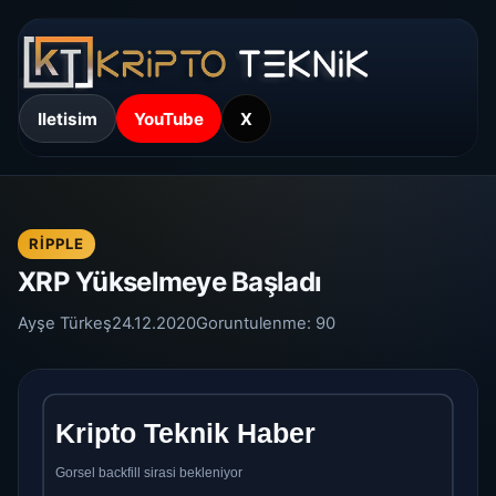
Iletisim
YouTube
X
RIPPLE
XRP Yükselmeye Başladı
Ayşe Türkeş
24.12.2020
Goruntulenme:
90