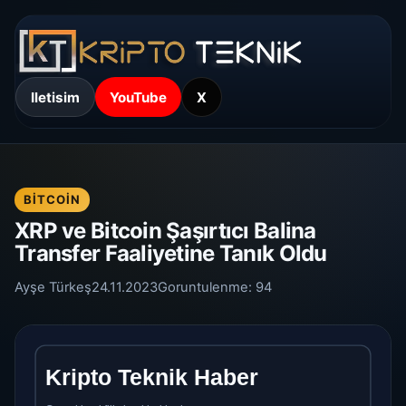
Iletisim
YouTube
X
BITCOIN
XRP ve Bitcoin Şaşırtıcı Balina
Transfer Faaliyetine Tanık Oldu
Ayşe Türkeş
24.11.2023
Goruntulenme:
94