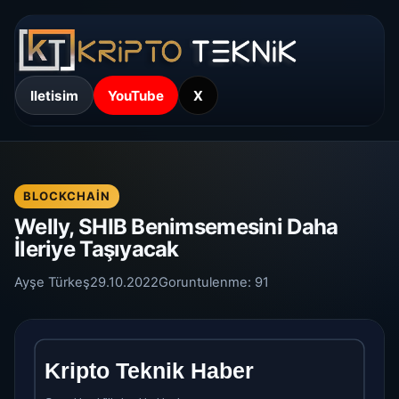
Iletisim
YouTube
X
BLOCKCHAIN
Welly, SHIB Benimsemesini Daha
İleriye Taşıyacak
Ayşe Türkeş
29.10.2022
Goruntulenme:
91