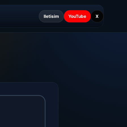
Iletisim
YouTube
X