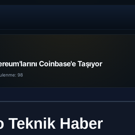
hereum'larını Coinbase'e Taşıyor
ulenme:
98