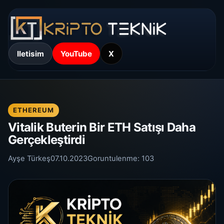
Iletisim
YouTube
X
ETHEREUM
Vitalik Buterin Bir ETH Satışı Daha
Gerçekleştirdi
Ayşe Türkeş
07.10.2023
Goruntulenme:
103