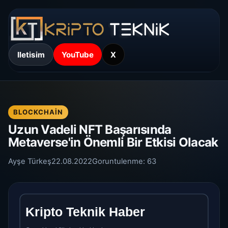
Iletisim
YouTube
X
BLOCKCHAIN
Uzun Vadeli NFT Başarısında
Metaverse'in Önemli Bir Etkisi Olacak
Ayşe Türkeş
22.08.2022
Goruntulenme:
63