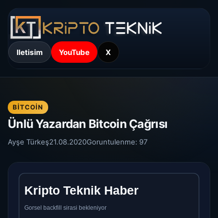
Iletisim
YouTube
X
BITCOIN
Ünlü Yazardan Bitcoin Çağrısı
Ayşe Türkeş
21.08.2020
Goruntulenme:
97