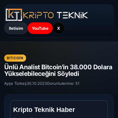
Iletisim
YouTube
X
BITCOIN
Ünlü Analist Bitcoin'in 38.000 Dolara
Yükselebileceğini Söyledi
Ayşe Türkeş
30.10.2023
Goruntulenme:
51