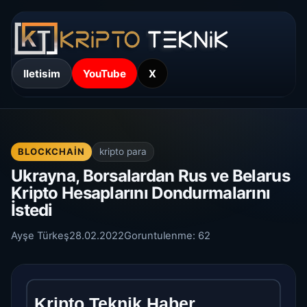
Iletisim
YouTube
X
BLOCKCHAIN
kripto para
Ukrayna, Borsalardan Rus ve Belarus
Kripto Hesaplarını Dondurmalarını
İstedi
Ayşe Türkeş
28.02.2022
Goruntulenme:
62