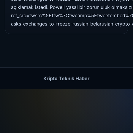
açıklamak istedi. Powell yasal bir zorunluluk olmaksı
ref_src=twsrc%5Etfw%7Ctwcamp%5Etweetembed%7
asks-exchanges-to-freeze-russian-belarusian-crypto
Kripto Teknik Haber