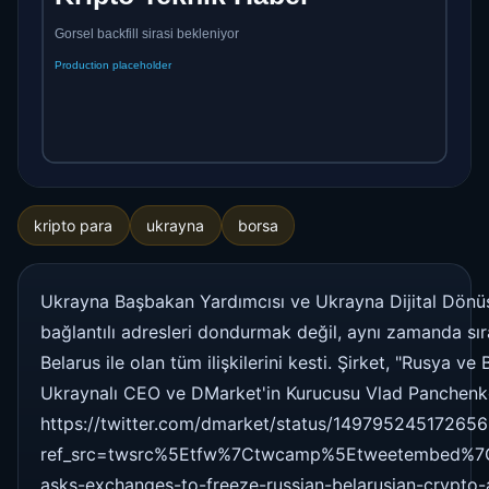
kripto para
ukrayna
borsa
Ukrayna Başbakan Yardımcısı ve Ukrayna Dijital Dönüşüm
bağlantılı adresleri dondurmak değil, aynı zamanda sıra
Belarus ile olan tüm ilişkilerini kesti. Şirket, "Rusya 
Ukraynalı CEO ve DMarket'in Kurucusu Vlad Panchenko, 
https://twitter.com/dmarket/status/14979524517265
ref_src=twsrc%5Etfw%7Ctwcamp%5Etweetembed%7
asks-exchanges-to-freeze-russian-belarusian-crypto-