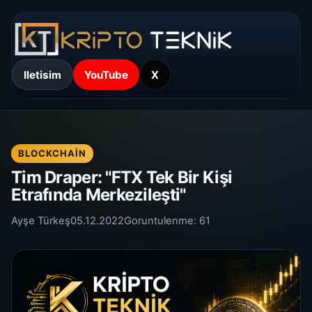
Iletisim
YouTube
X
BLOCKCHAIN
Tim Draper: "FTX Tek Bir Kişi
Etrafında Merkezileşti"
Ayşe Türkeş
05.12.2022
Goruntulenme:
61