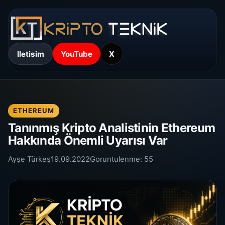
Iletisim
YouTube
X
ETHEREUM
Tanınmış Kripto Analistinin Ethereum
Hakkında Önemli Uyarısı Var
Ayşe Türkeş
19.09.2022
Goruntulenme:
55