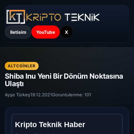
Iletisim
YouTube
X
ALTCOINLER
Shiba Inu Yeni Bir Dönüm Noktasına
Ulaştı
Ayşe Türkeş
19.12.2021
Goruntulenme:
101