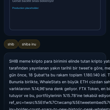
shib
shiba inu
SHIB meme kripto para birimini elinde tutan kripto yatı
tarafından yayınlanan yakın tarihli bir tweet'e göre, me
gün önce, 18 Şubat'ta bu rakam toplam 1.180.140 idi. 
Bununla birlikte, WhaleStats en büyük ETH cüzdan sah
varlıklarının %14,96'sına denk geliyor. FTX Token, en
tutuyor ve bu, portföylerinin %15.78'ine tekabül edi
ref_src=twsrc%5Etfw%7Ctwcamp%5Etweetembed%7
inu-holder-count-soars-to-new-historic-peak-whalest