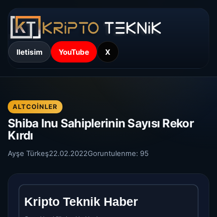
Iletisim
YouTube
X
ALTCOINLER
Shiba Inu Sahiplerinin Sayısı Rekor
Kırdı
Ayşe Türkeş
22.02.2022
Goruntulenme:
95