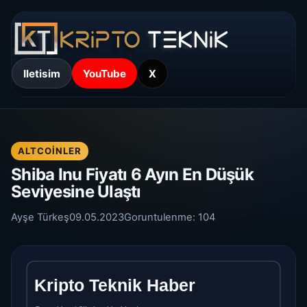
Iletisim
YouTube
X
ALTCOINLER
Shiba Inu Fiyatı 6 Ayın En Düşük
Seviyesine Ulaştı
Ayşe Türkeş
09.05.2023
Goruntulenme:
104