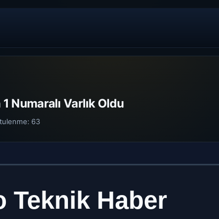
n 1 Numaralı Varlık Oldu
tulenme:
63