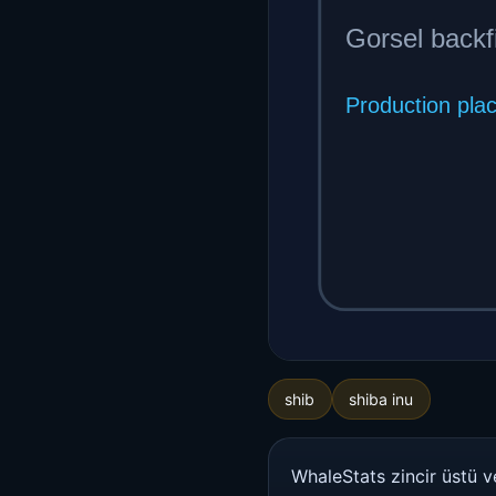
shib
shiba inu
WhaleStats zincir üstü v