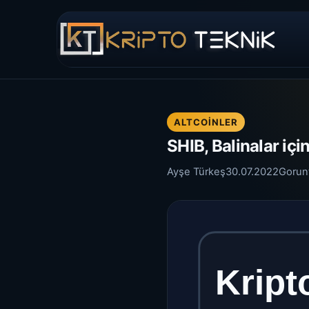
ALTCOINLER
SHIB, Balinalar içi
Ayşe Türkeş
30.07.2022
Gorun