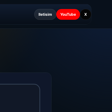
Iletisim
YouTube
X