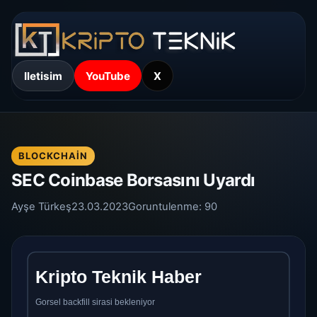
Iletisim
YouTube
X
BLOCKCHAIN
SEC Coinbase Borsasını Uyardı
Ayşe Türkeş
23.03.2023
Goruntulenme:
90