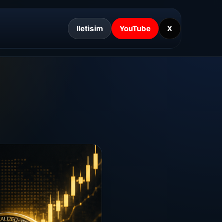
Iletisim
YouTube
X