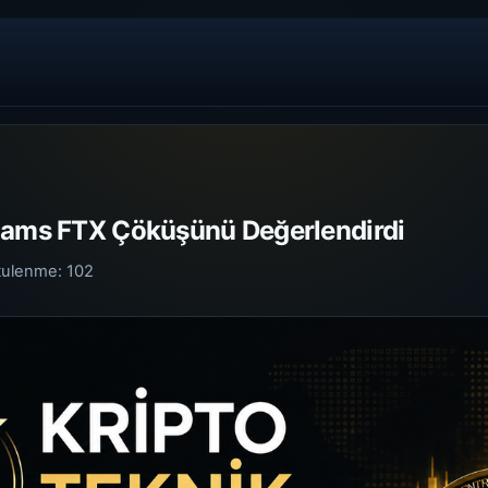
iams FTX Çöküşünü Değerlendirdi
tulenme:
102