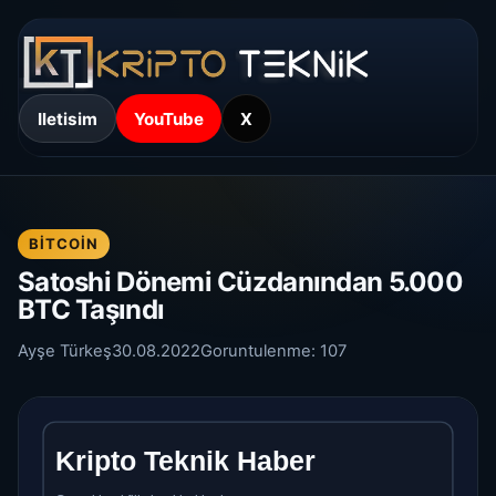
Iletisim
YouTube
X
BITCOIN
Satoshi Dönemi Cüzdanından 5.000
BTC Taşındı
Ayşe Türkeş
30.08.2022
Goruntulenme:
107