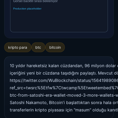
kripto para
btc
bitcoin
10 yıldır hareketsiz kalan cüzdandan, 96 milyon dolar 
içeriğini yeni bir cüzdana taşıdığını paylaştı. Mevcut d
https://twitter.com/WuBlockchain/status/156419890
ref_src=twsrc%5Etfw%7Ctwcamp%5Etweetembed%7
btc-from-satoshi-era-wallet-moved-3-more-wallets-wait-
Satoshi Nakamoto, Bitcoin'i başlattıktan sonra hala or
transferlerin kripto piyasası için "masum" olduğu kanıt