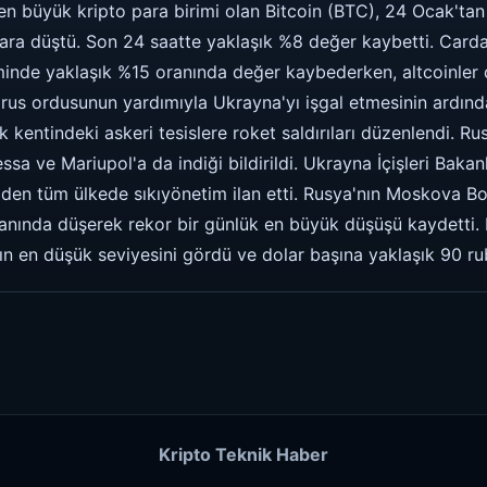
en büyük kripto para birimi olan Bitcoin (BTC), 24 Ocak'ta
lara düştü. Son 24 saatte yaklaşık %8 değer kaybetti. Car
inde yaklaşık %15 oranında değer kaybederken, altcoinler 
larus ordusunun yardımıyla Ukrayna'yı işgal etmesinin ardınd
kentindeki askeri tesislere roket saldırıları düzenlendi. Rus
sa ve Mariupol'a da indiği bildirildi. Ukrayna İçişleri Bakan
diden tüm ülkede sıkıyönetim ilan etti. Rusya'nın Moskova B
anında düşerek rekor bir günlük en büyük düşüşü kaydetti. 
n en düşük seviyesini gördü ve dolar başına yaklaşık 90 rub
Kripto Teknik Haber