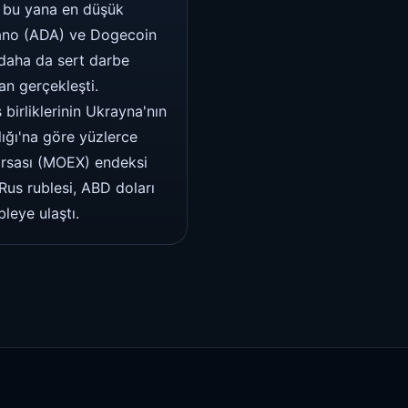
n bu yana en düşük
dano (ADA) ve Dogecoin
daha da sert darbe
an gerçekleşti.
 birliklerinin Ukrayna'nın
lığı'na göre yüzlerce
orsası (MOEX) endeksi
Rus rublesi, ABD doları
leye ulaştı.