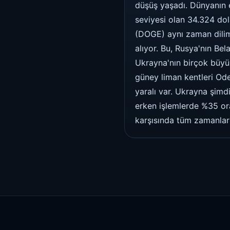
düşüş yaşadı. Dünyanın 
seviyesi olan 34.324 do
(DOGE) aynı zaman dilim
alıyor. Bu, Rusya'nın Be
Ukrayna'nın birçok büyük 
güney liman kentleri Odes
yaralı var. Ukrayna şim
erken işlemlerde %35 or
karşısında tüm zamanları