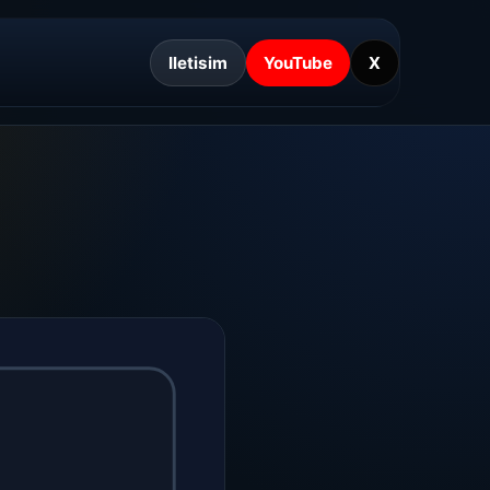
Iletisim
YouTube
X