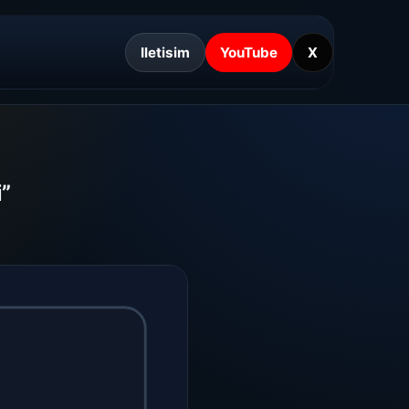
Iletisim
YouTube
X
”