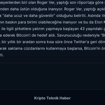
seyenlerden biri olan Roger Ver, yaptığı son röportaja gör
iminden daha üstün olduğuna inanıyor. Roger Ver, yaptığı aç
la “daha ​​ucuz ve daha güvenilir” olduğunu belirtti. Aslında 
ın baskın para birimi olabileceğine inanıyor ve bu da Elon M
 ile ilgili şirketlere yatırım yapmaya başlayan 43 yaşındaki gi
a ederek Bitcoin'i de hedef aldı. Savunuculuğu nedeniyle “
 bir yıllık bir aradan sonra kısa süre önce Twitter'a geri dö
larak saklama cüzdanlarını kullanmaya başlarsa, Bitcoin'in ön
i.
Kripto Teknik Haber