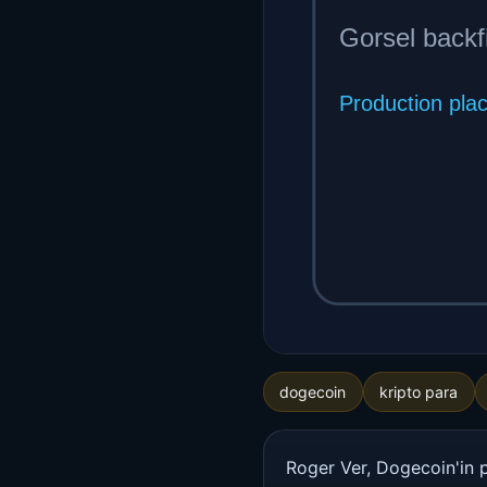
dogecoin
kripto para
Roger Ver, Dogecoin'in p