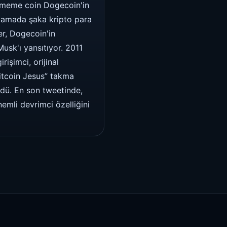
e meme coin Dogecoin'in
ıklamada şaka kripto para
Ver, Dogecoin'in
usk'ı yansıtıyor. 2011
rişimci, orijinal
Bitcoin Jesus” takma
ndü. En son tweetinde,
emli devrimci özelliğini