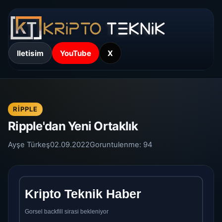
Iletisim
YouTube
X
RIPPLE
Ripple'dan Yeni Ortaklık
Ayşe Türkeş
02.09.2022
Goruntulenme:
94