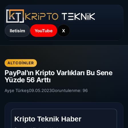
Iletisim
YouTube
X
ALTCOINLER
PayPal'ın Kripto Varlıkları Bu Sene
Yüzde 56 Arttı
Ayşe Türkeş
09.05.2023
Goruntulenme:
96