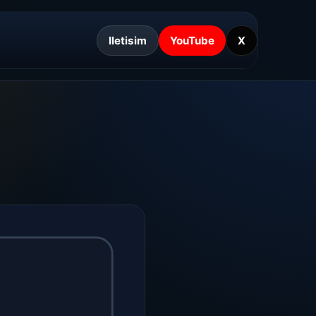
Iletisim
YouTube
X