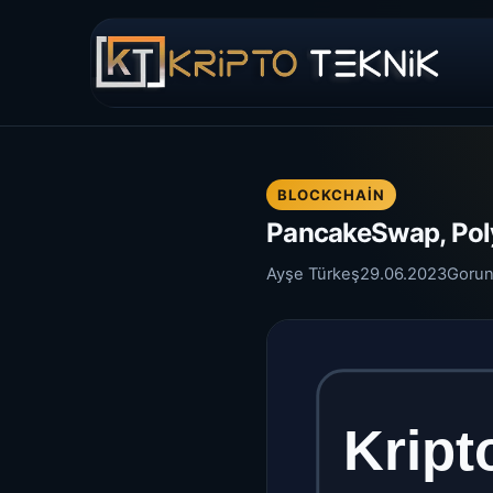
BLOCKCHAIN
PancakeSwap, Poly
Ayşe Türkeş
29.06.2023
Gorun