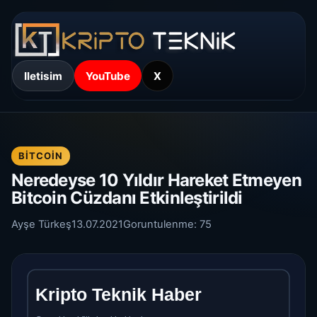
Iletisim
YouTube
X
BITCOIN
Neredeyse 10 Yıldır Hareket Etmeyen
Bitcoin Cüzdanı Etkinleştirildi
Ayşe Türkeş
13.07.2021
Goruntulenme:
75