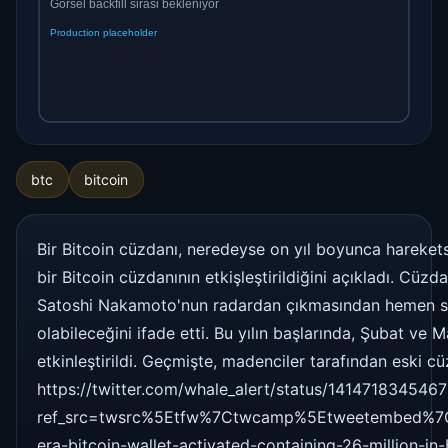
btc
bitcoin
Bir Bitcoin cüzdanı, neredeyse on yıl boyunca harekets
bir Bitcoin cüzdanının etkişleştirildiğini açıkladı. Cü
Satoshi Nakamoto'nun radardan çıkmasından hemen sonra 
olabileceğini ifade etti. Bu yılın başlarında, Şubat v
etkinleştirildi. Geçmişte, madenciler tarafından eski
https://twitter.com/whale_alert/status/14147183454
ref_src=twsrc%5Etfw%7Ctwcamp%5Etweetembed%7C
era-bitcoin-wallet-activated-containing-26-million-in-