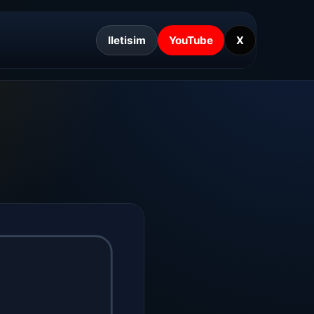
Iletisim
YouTube
X