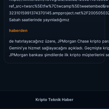
ref_src=twsrc%5Etfw%7Ctwcamp%5Etweetembed&re
3231015991374370145.ampproject.net%2F20050503
Sabah saatlerinde yayınladığımız
haberden
de hatırlayacağınız üzere, JPMorgan Chase kripto par
Gemini'ye hizmet sağlayacağını açıkladı. Geçmişte krip
JPMorgan bankası şimdilerde ilk kripto müşterilerini se
Kripto Teknik Haber