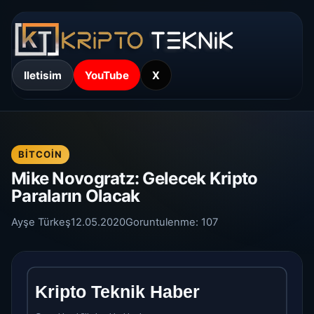
Iletisim
YouTube
X
BITCOIN
Mike Novogratz: Gelecek Kripto
Paraların Olacak
Ayşe Türkeş
12.05.2020
Goruntulenme:
107