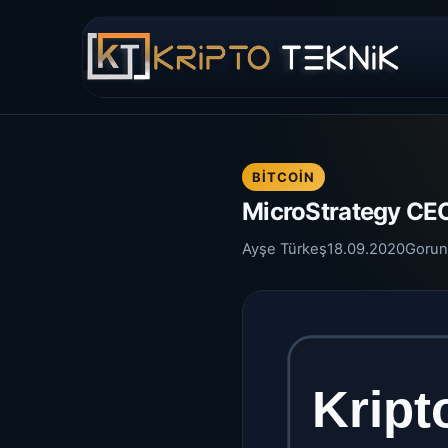
BITCOIN
MicroStrategy CEO
Ayşe Türkeş
18.09.2020
Gorun