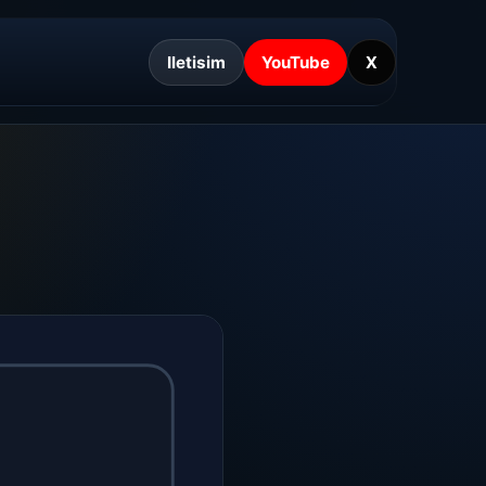
Iletisim
YouTube
X