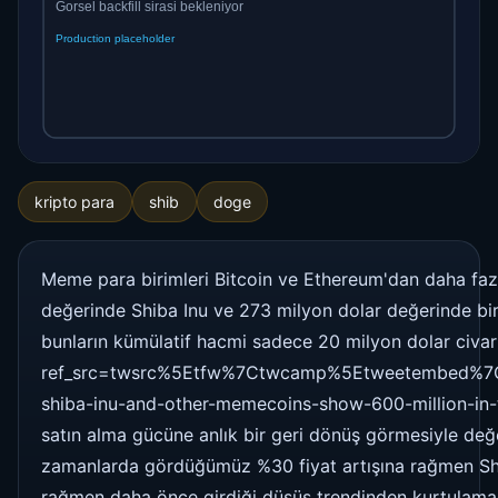
kripto para
shib
doge
Meme para birimleri Bitcoin ve Ethereum'dan daha fazl
değerinde Shiba Inu ve 273 milyon dolar değerinde bir
bunların kümülatif hacmi sadece 20 milyon dolar civa
ref_src=twsrc%5Etfw%7Ctwcamp%5Etweetembed%7
shiba-inu-and-other-memecoins-show-600-million-in-tr
satın alma gücüne anlık bir geri dönüş görmesiyle değe
zamanlarda gördüğümüz %30 fiyat artışına rağmen Shiba 
rağmen daha önce girdiği düşüş trendinden kurtulamadı. 