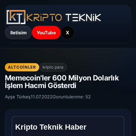
Iletisim
YouTube
X
ALTCOINLER
kripto para
Memecoin'ler 600 Milyon Dolarlık
İşlem Hacmi Gösterdi
Ayşe Türkeş
11.07.2022
Goruntulenme:
52