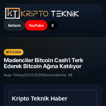
Iletisim
YouTube
X
BITCOIN
Madenciler Bitcoin Cash'i Terk
Ederek Bitcoin Ağına Katılıyor
Ayşe Türkeş
26.03.2020
Goruntulenme:
98