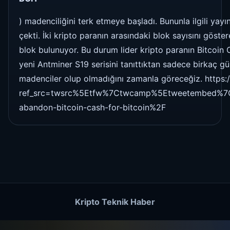
) madenciliğini terk etmeye başladı. Bununla ilgili yay
çekti. İki kripto paranın arasındaki blok sayısını göst
blok bulunuyor. Bu durum lider kripto paranın Bitcoin 
yeni Antminer S19 serisini tanıttıktan sadece birkaç g
madenciler olup olmadığını zamanla göreceğiz. https
ref_src=twsrc%5Etfw%7Ctwcamp%5Etweetembed%7C
abandon-bitcoin-cash-for-bitcoin%2F
Kripto Teknik Haber