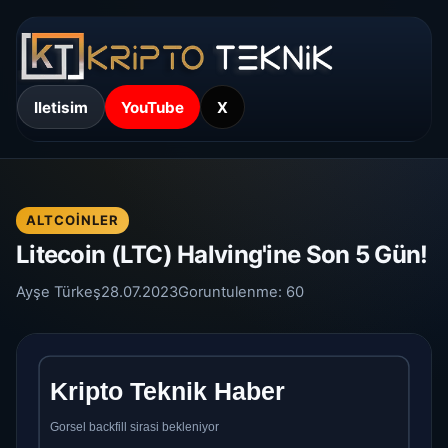
Iletisim
YouTube
X
ALTCOINLER
Litecoin (LTC) Halving'ine Son 5 Gün!
Ayşe Türkeş
28.07.2023
Goruntulenme:
60