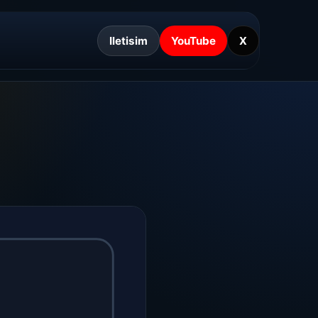
Iletisim
YouTube
X