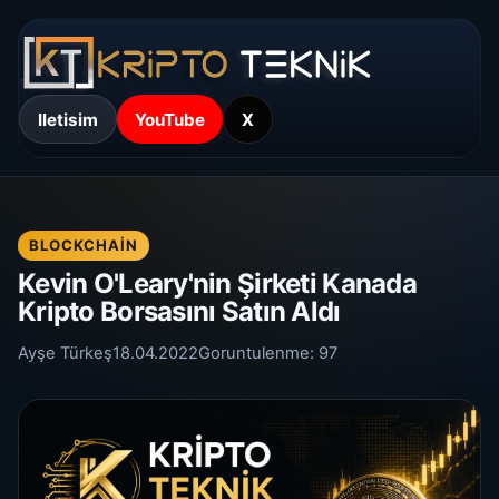
Iletisim
YouTube
X
BLOCKCHAIN
Kevin O'Leary'nin Şirketi Kanada
Kripto Borsasını Satın Aldı
Ayşe Türkeş
18.04.2022
Goruntulenme:
97