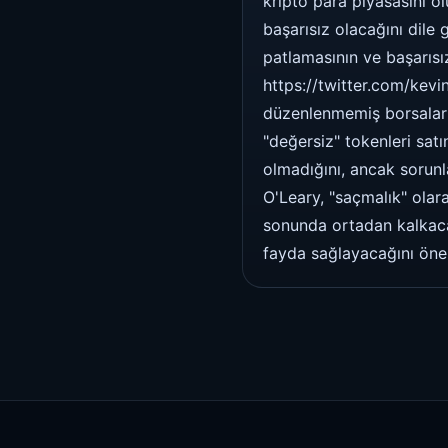
kripto para piyasasını o
başarısız olacağını dile
patlamasının ve başarısı
https://twitter.com/kev
düzenlenmemiş borsaların
"değersiz" tokenleri satı
olmadığını, ancak sorun
O'Leary, "saçmalık" olar
sonunda ortadan kalkacağ
fayda sağlayacağını öne