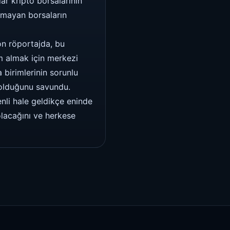
ar kripto borsalarının
olmayan borsaların
on röportajda, bu
im almak için merkezi
 birimlerinin sorunlu
 olduğunu savundu.
nli hale geldikçe eninde
olacağını ve herkese