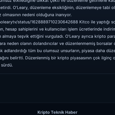
lumsuz etkilediğine dikkat çekti ve düzenleme getirilene kad
 getirdi. O'Leary, düzenleme eksikliğinin, düzenlemeye tabi 
z olmasının nedeni olduğuna inanıyor.
inolearytv/status/1628889710230642688 Kitco ile yaptığı s
, hesap sahiplerini ve kullanıcıları işlem ücretlerinde indir
n almaya teşvik ettiğini vurguladı. O'Leary ayrıca kripto para
lara neden olanın dolandırıcılar ve düzenlenmemiş borsalar
ak adlandırdığı tüm bu olumsuz unsurların, piyasa daha düze
ını belirtti. Düzenlenmiş bir kripto piyasasının çok ilginç 
 sürdü.
Kripto Teknik Haber