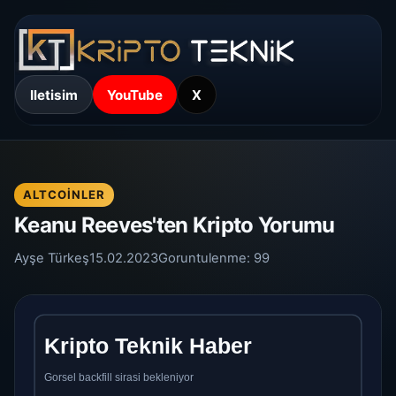
Iletisim
YouTube
X
ALTCOINLER
Keanu Reeves'ten Kripto Yorumu
Ayşe Türkeş
15.02.2023
Goruntulenme:
99