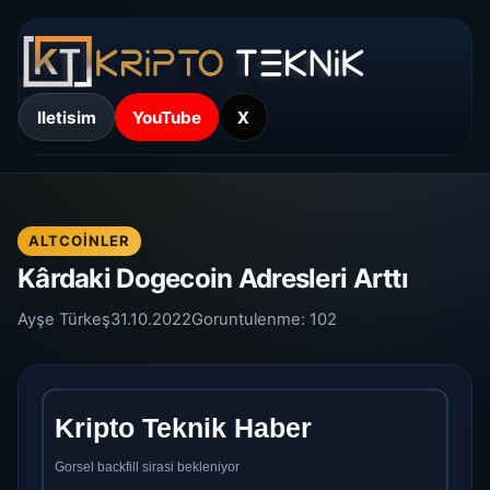
Iletisim
YouTube
X
ALTCOINLER
Kârdaki Dogecoin Adresleri Arttı
Ayşe Türkeş
31.10.2022
Goruntulenme:
102