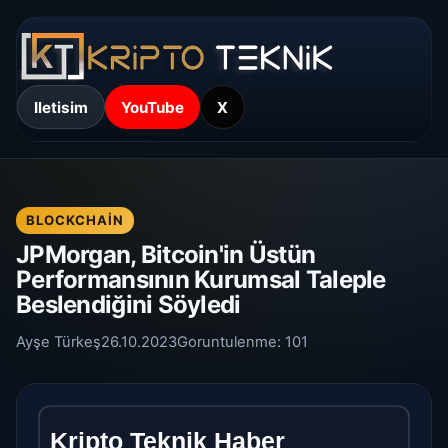
Iletisim
YouTube
X
BLOCKCHAIN
JPMorgan, Bitcoin'in Üstün
Performansının Kurumsal Taleple
Beslendiğini Söyledi
Ayşe Türkeş
26.10.2023
Goruntulenme:
101