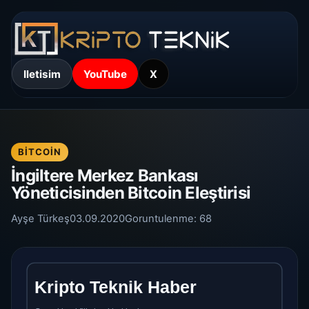
Iletisim
YouTube
X
BITCOIN
İngiltere Merkez Bankası
Yöneticisinden Bitcoin Eleştirisi
Ayşe Türkeş
03.09.2020
Goruntulenme:
68