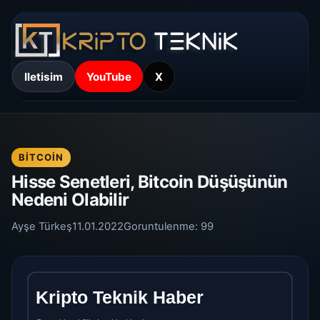
Iletisim
YouTube
X
BITCOIN
Hisse Senetleri, Bitcoin Düşüşünün
Nedeni Olabilir
Ayşe Türkeş
11.01.2022
Goruntulenme:
99