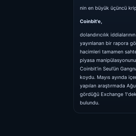
nin en büyük üçüncü kri
Coinbit'e,
dolandırıcılık iddiaları
yayınlanan bir rapora gö
hacimleri tamamen sahte
piyasa manipülasyonunun 
Coinbit’in Seul’ün Gangn
koydu. Mayıs ayında içer
yapılan araştırmada Ağus
gördüğü Exchange 1'deki 
bulundu.