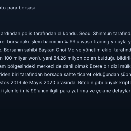
pto para borsası
nın ardından polis tarafından el kondu. Seoul Shinmun tarafı
re, borsadaki işlem hacminin % 99'u wash trading yoluyla y
. Borsanın sahibi Başkan Choi Mo ve yönetim ekibi tarafınd
100 milyar won'u yani 84.26 milyon doları bulduğu bildirildi
am bölgesindeki merkezi de dahil olmak üzere bir dizi mülk
iden biri tarafından borsada sahte ticaret olduğundan şüph
tos 2019 ile Mayıs 2020 arasında, Bitcoin gibi büyük kripto
işlemlerin % 99'unun ilgili para yatırma ve çekme detaylar