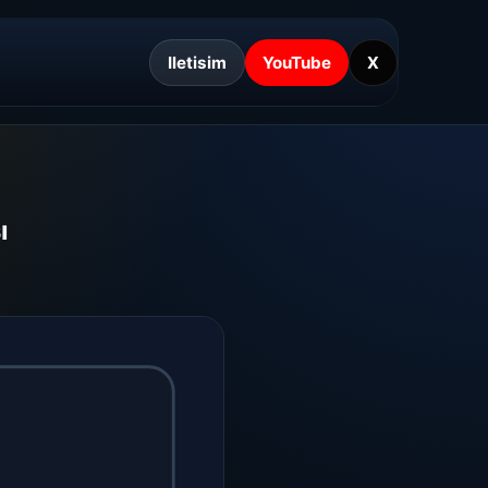
Iletisim
YouTube
X
ı