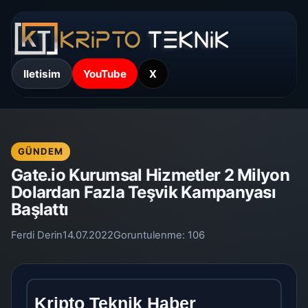
Iletisim
YouTube
X
GÜNDEM
Gate.io Kurumsal Hizmetler 2 Milyon
Dolardan Fazla Teşvik Kampanyası
Başlattı
Ferdi Derin
14.07.2022
Goruntulenme:
106