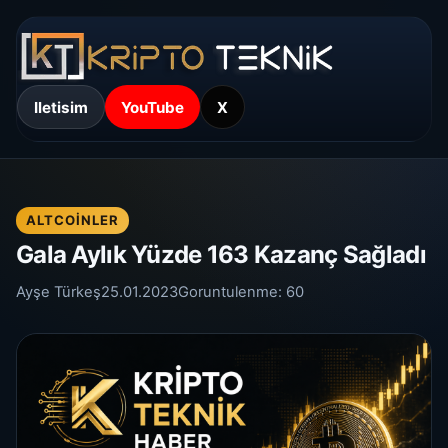
Iletisim
YouTube
X
ALTCOINLER
Gala Aylık Yüzde 163 Kazanç Sağladı
Ayşe Türkeş
25.01.2023
Goruntulenme:
60