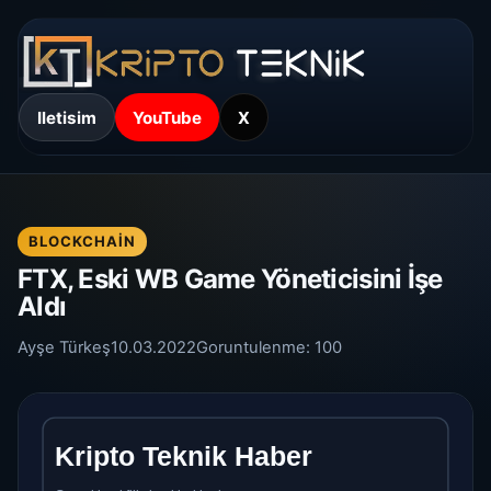
Iletisim
YouTube
X
BLOCKCHAIN
FTX, Eski WB Game Yöneticisini İşe
Aldı
Ayşe Türkeş
10.03.2022
Goruntulenme:
100