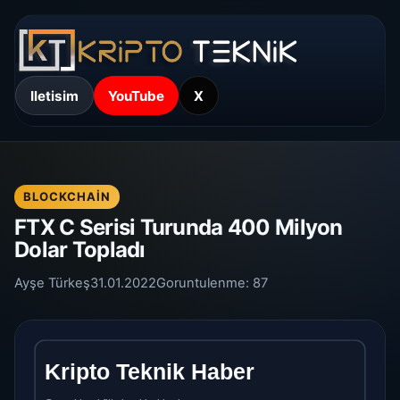
Iletisim
YouTube
X
BLOCKCHAIN
FTX C Serisi Turunda 400 Milyon
Dolar Topladı
Ayşe Türkeş
31.01.2022
Goruntulenme:
87