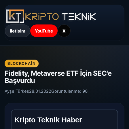
Iletisim
YouTube
X
BLOCKCHAIN
Fidelity, Metaverse ETF İçin SEC'e
Başvurdu
Ayşe Türkeş
28.01.2022
Goruntulenme:
90