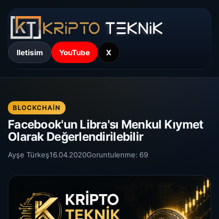
Iletisim
YouTube
X
BLOCKCHAIN
Facebook'un Libra'sı Menkul Kıymet
Olarak Değerlendirilebilir
Ayşe Türkeş
16.04.2020
Goruntulenme:
69